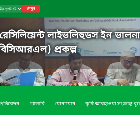
দেখুন
ট রেসিলিয়েন্ট লাইভলিহুডস ইন ভালনারে
বিসিআরএল) প্রকল্প
 প্রতিবেদন
গ্যালারি
যোগাযোগ
কৃষি আবহাওয়া সংক্রান্ত বু