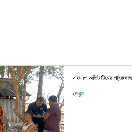
এফএও অডিট টিমের পা্ইকগাছা 
দেখুন