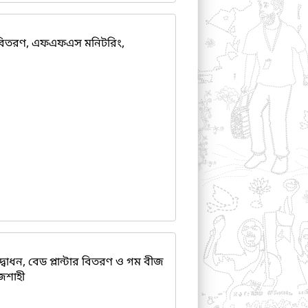
য়ার বিতরণ, এফএফএস মনিটরিং,
বোধন, বেড প্লান্টার বিতরণ ও গম বীজ
জশাহী