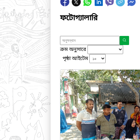
ফটোগ্যালারি
ক্রম অনুসারে
পৃষ্ঠা আইটেম