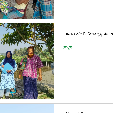
এফএও অডিট টিমের ডুমুরিয়া মা
দেখুন