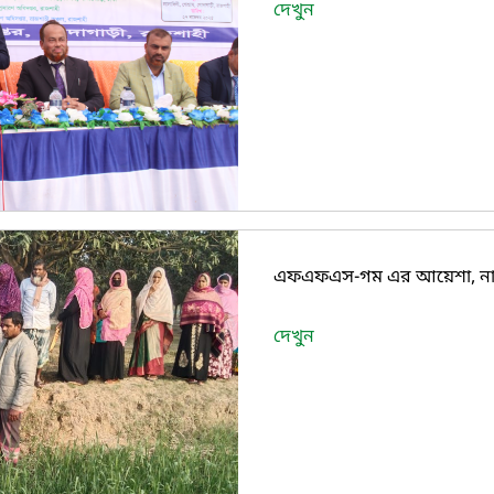
দেখুন
এফএফএস-গম এর আয়েশা, নাচো
দেখুন