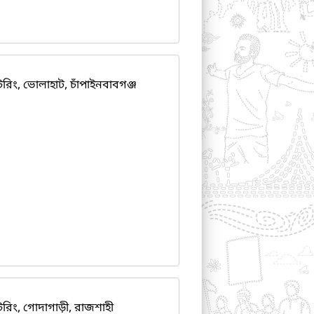
, ভোলাহাট, চাঁপাইনবাবগঞ্জ
ং, গোদাগাড়ী, রাজশাহী