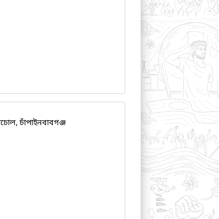
ল, চাঁপাইনবাবগঞ্জ