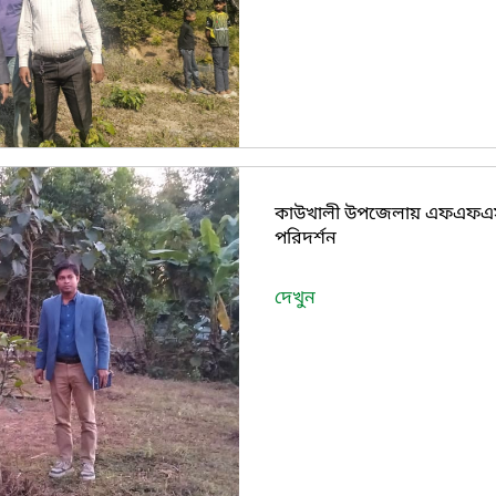
কাউখালী উপজেলায় এফএফএ
‍পরিদর্শন
দেখুন