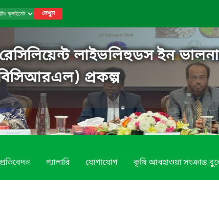
দেখুন
ট রেসিলিয়েন্ট লাইভলিহুডস ইন ভালনারে
বিসিআরএল) প্রকল্প
 প্রতিবেদন
গ্যালারি
যোগাযোগ
কৃষি আবহাওয়া সংক্রান্ত বু