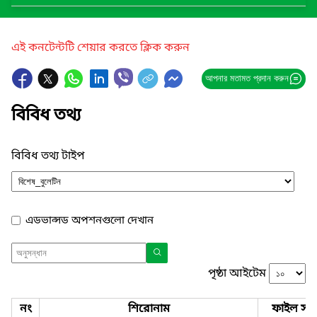
এই কনটেন্টটি শেয়ার করতে ক্লিক করুন
আপনার মতামত প্রদান করুন
বিবিধ তথ্য
বিবিধ তথ্য টাইপ
এডভান্সড অপশনগুলো দেখান
পৃষ্ঠা আইটেম
নং
শিরোনাম
ফাইল সমূ